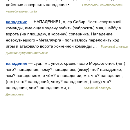
действие совершить нападение •… …
Глагольной сочетаемости
непредметных имён
нападение
— НАПАДЕНИЕ1, я, ср Собир. Часть спортивной
команды, имеющая задачу забить (забросить) мяч, шайбу в
ворота (на площадку, в корзину) соперника. Нападение
новокузнецкого «Металлурга» попыталось переломить ход
игры и атаковало ворота хоккейной команды …
Толковый словарь
русских существительных
нападение
— сущ., м., употр. сравн. часто Морфология: (нет)
чего? нападения, чему? нападению, (вижу) что? нападение,
чем? нападением, о чём? о нападении; мн. что? нападения,
(нет) чего? нападений, чему? нападениям, (вижу) что?
нападения, чем? нападениями, о… …
Толковый словарь
Дмитриева