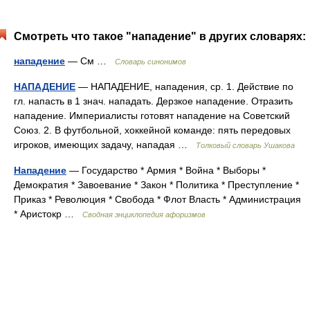
Смотреть что такое "нападение" в других словарях:
нападение
— См …
Словарь синонимов
НАПАДЕНИЕ
— НАПАДЕНИЕ, нападения, ср. 1. Действие по
гл. напасть в 1 знач. нападать. Дерзкое нападение. Отразить
нападение. Империалисты готовят нападение на Советский
Союз. 2. В футбольной, хоккейной команде: пять передовых
игроков, имеющих задачу, нападая …
Толковый словарь Ушакова
Нападение
— Государство * Армия * Война * Выборы *
Демократия * Завоевание * Закон * Политика * Преступление *
Приказ * Революция * Свобода * Флот Власть * Администрация
* Аристокр …
Сводная энциклопедия афоризмов