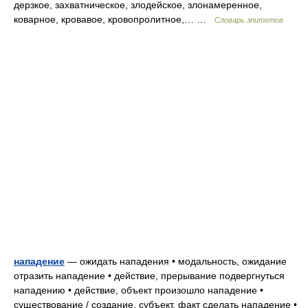
дерзкое, захватническое, злодейское, злонамеренное,
коварное, кровавое, кровопролитное,… …
Словарь эпитетов
нападение
— ожидать нападения • модальность, ожидание
отразить нападение • действие, прерывание подвергнуться
нападению • действие, объект произошло нападение •
существование / создание, субъект, факт сделать нападение •