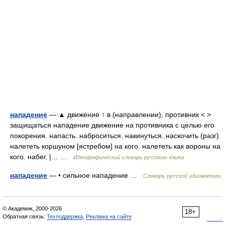
нападение
— ▲ движение ↑ в (направлении), противник < >
защищаться нападение движение на противника с целью его
покорения. напасть. наброситься. накинуться. наскочить (разг).
налететь коршуном [ястребом] на кого. налететь как вороны на
кого. набег. |… …
Идеографический словарь русского языка
нападение
— • сильное нападение …
Словарь русской идиоматики
© Академик, 2000-2026
18+
Обратная связь:
Техподдержка
,
Реклама на сайте