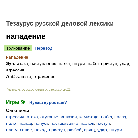
Тезаурус русской деловой лексики
нападение
Толкование
Перевод
нападение
Syn:
атака, наступление, налет, штурм, набег, приступ, удар,
агрессия
Ant:
защита, отражение
Тезаурус русской деловой лексики
.
2011
.
Игры ⚽
Нужна курсовая?
Синонимы
:
агрессия
,
атака
,
атуканье
,
инвазия
,
камизада
,
набег
,
наезд
,
налет
,
напад
,
напуск
,
наскакивание
,
наскок
,
наступ
,
наступление
,
наход
,
приступ
,
разбой
,
срящ
,
удар
,
штурм